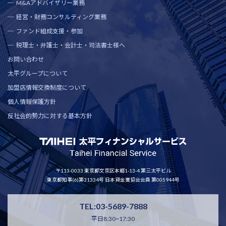
M&Aアドバイザリー業務
経営・財務コンサルティング業務
ファンド組成支援・参加
税理士・弁護士・会計士・司法書士様へ
お問い合わせ
太平グループについて
加盟店情報交換制度について
個人情報保護方針
反社会的勢力に対する基本方針
〒113-0033 東京都文京区本郷1-13-4 第三太平ビル
東京都知事(6)第31334号 日本貸金業協会会員 第005944号
TEL:03-5689-7888
平日8:30~17:30